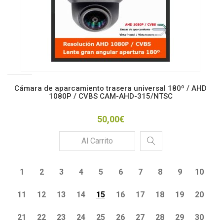
Cámara de aparcamiento trasera universal 180º / AHD
1080P / CVBS CAM-AHD-315/NTSC
50,00€
Al Carrito
1
2
3
4
5
6
7
8
9
10
11
12
13
14
15
16
17
18
19
20
21
22
23
24
25
26
27
28
29
30